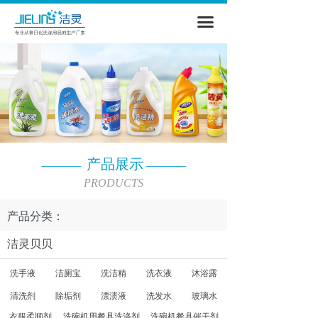
首页
끀
公司简介
视频中心
产品中心
新闻资讯
产品展示
————
————
联系我们
PRODUCTS
产品分类：
洁灵贝贝
洗手液
洁厕宝
洗洁精
洗衣液
沐浴露
清洗剂
除垢剂
漂渍液
洗发水
玻璃水
衣服柔顺剂
洗碗机用餐具洗涤剂
洗碗机餐具催干剂